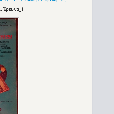
ι Έρευνα_1