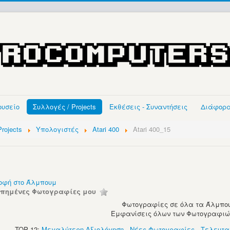
ουσείο
Συλλογές / Projects
Εκθέσεις - Συναντήσεις
Διάφορ
rojects
Υπολογιστές
Atari 400
Atari 400_15
οφή στο Άλμπουμ
απημένες Φωτογραφίες μου
Φωτογραφίες σε όλα τα Άλμπου
Εμφανίσεις όλων των Φωτογραφιών:
TOP 12:
Μεγαλύτερη Αξιολόγηση
-
Νέες Φωτογραφίες
-
Τελευτα