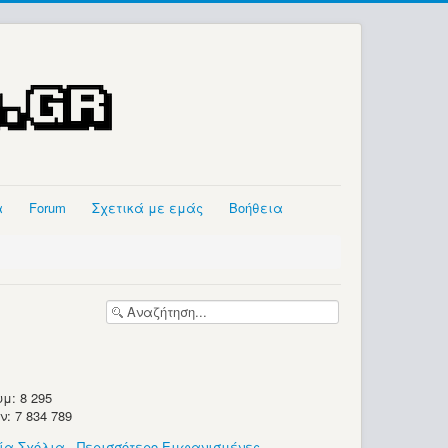
α
Forum
Σχετικά με εμάς
Βοήθεια
μ: 8 295
 7 834 789
ία Σχόλια
-
Περισσότερο Εμφανισμένες