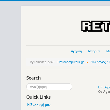
Αρχική
Ιστορία
Μ
Βρίσκεστε εδώ:
Retrocomputers.gr
Συλλογές / P
Search
Αναζήτηση...
Επιστρ
Οι Αγ
Quick Links
Η Συλλογή μου