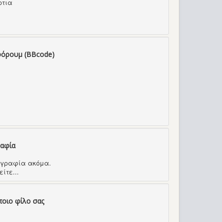
ρτια
φόρουμ (BBcode)
ραφία
τογραφία ακόμα.
ίτε...
ποιο φίλο σας