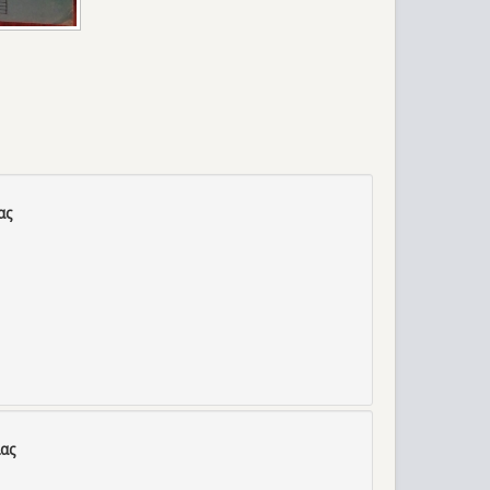
ας
ας