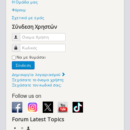
Η Ομάδα μας
Βοήθεια
Φόρουμ
Βρίσκεστε εδώ:
Σχετικά με εμάς
Retrocomputers.gr
Σύνδεση Χρηστών
Όνομα Χρήστη
Κωδικός
Να με θυμάσαι
Σύνδεση
Δημιουργία λογαριασμού
Ξεχάσατε το όνομα χρήστη;
Ξεχάσατε τον κωδικό σας;
Follow us on
Forum Latest Topics