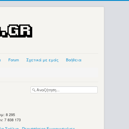
α
Forum
Σχετικά με εμάς
Βοήθεια
μ: 8 295
 7 838 173
ία Σχόλια
-
Περισσότερο Εμφανισμένες