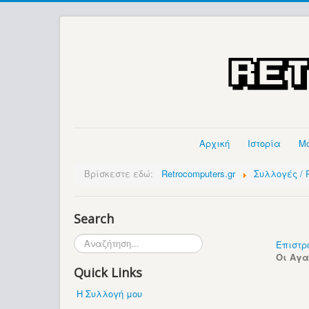
Αρχική
Ιστορία
Μ
Βρίσκεστε εδώ:
Retrocomputers.gr
Συλλογές / P
Search
Αναζήτηση...
Επιστρ
Οι Αγ
Quick Links
Η Συλλογή μου