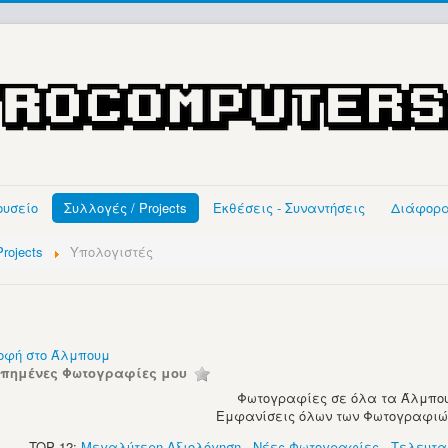
ουσείο
Συλλογές / Projects
Εκθέσεις - Συναντήσεις
Διάφορ
rojects
Υπολογιστές
οφή στο Άλμπουμ
απημένες Φωτογραφίες μου
Φωτογραφίες σε όλα τα Άλμπου
Εμφανίσεις όλων των Φωτογραφιών:
TOP 12:
Μεγαλύτερη Αξιολόγηση
-
Νέες Φωτογραφίες
-
Τελευτα