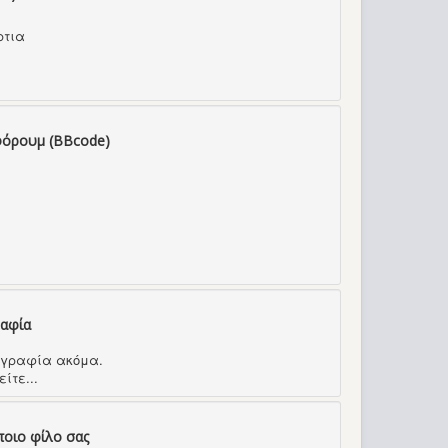
ρτια
φόρουμ (BBcode)
ραφία
τογραφία ακόμα.
ίτε...
ποιο φίλο σας