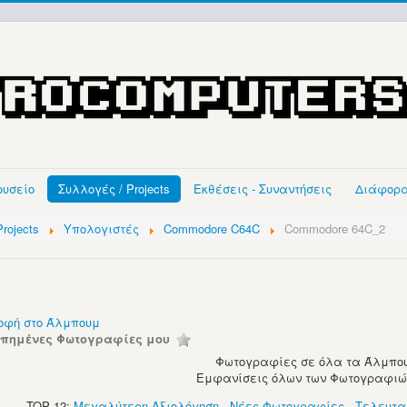
ουσείο
Συλλογές / Projects
Εκθέσεις - Συναντήσεις
Διάφορ
rojects
Υπολογιστές
Commodore C64C
Commodore 64C_2
οφή στο Άλμπουμ
απημένες Φωτογραφίες μου
Φωτογραφίες σε όλα τα Άλμπου
Εμφανίσεις όλων των Φωτογραφιών:
TOP 12:
Μεγαλύτερη Αξιολόγηση
-
Νέες Φωτογραφίες
-
Τελευτα