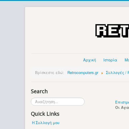
Αρχική
Ιστορία
Μ
Βρίσκεστε εδώ:
Retrocomputers.gr
Συλλογές / P
Search
Αναζήτηση...
Επιστρ
Οι Αγ
Quick Links
Η Συλλογή μου