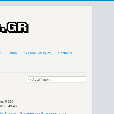
α
Forum
Σχετικά με εμάς
Βοήθεια
μ: 8 295
 7 849 463
ία Σχόλια
-
Περισσότερο Εμφανισμένες