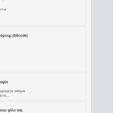
ρτια
φόρουμ (BBcode)
ραφία
τογραφία ακόμα.
ίτε...
ποιο φίλο σας