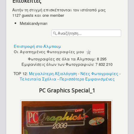
Επισκέπτες
Υπολογιστές
Αυτήν τη στιγμή επισκέπτονται τον ιστότοπό μας
1127 guests και one member
Metalcandyman
Επιστροφή στο Άλμπουμ
Οι Αγαπημένες Φωτογραφίες μου
Φωτογραφίες σε όλα τα Άλμπουμ: 8 295
Εμφανίσεις όλων των Φωτογραφιών: 7 832 210
TOP 12:
Μεγαλύτερη Αξιολόγηση
-
Νέες Φωτογραφίες
-
Τελευταία Σχόλια
-
Περισσότερο Εμφανισμένες
PC Graphics Special_1
Sinclair ZX Spectrum (48K) Saga 1 Emperor