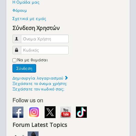
Η Ομάδα μας
Βοήθεια
Φόρουμ
Βρίσκεστε εδώ:
Σχετικά με εμάς
Retrocomputers.gr
Σύνδεση Χρηστών
Όνομα Χρήστη
Κωδικός
Να με θυμάσαι
Σύνδεση
Δημιουργία λογαριασμού
Ξεχάσατε το όνομα χρήστη;
Ξεχάσατε τον κωδικό σας;
Follow us on
Forum Latest Topics