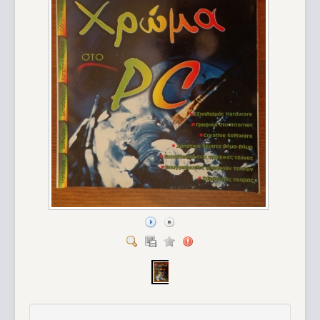
Sinclair ZX Spectrum (48K) Saga 1 Emperor_85