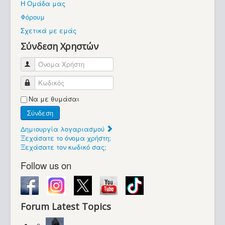
Η Ομάδα μας
Βοήθεια
Φόρουμ
Βρίσκεστε εδώ:
Σχετικά με εμάς
Retrocomputers.gr
Σύνδεση Χρηστών
Όνομα Χρήστη
Κωδικός
Να με θυμάσαι
Σύνδεση
Δημιουργία λογαριασμού
Ξεχάσατε το όνομα χρήστη;
Ξεχάσατε τον κωδικό σας;
Follow us on
Forum Latest Topics