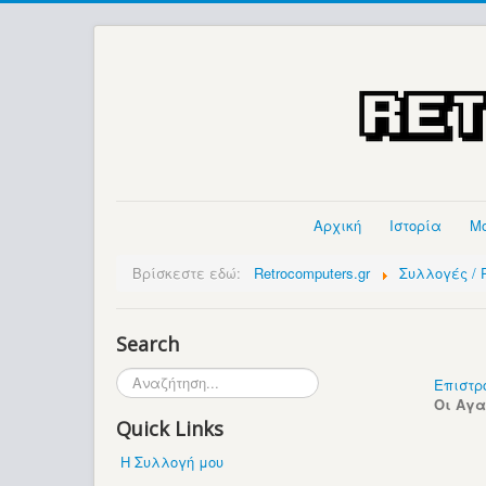
Αρχική
Ιστορία
Μ
Βρίσκεστε εδώ:
Retrocomputers.gr
Συλλογές / P
Search
Αναζήτηση...
Επιστρ
Οι Αγ
Quick Links
Η Συλλογή μου