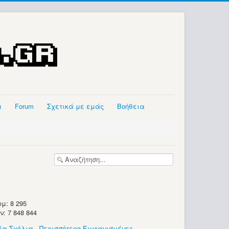
α
Forum
Σχετικά με εμάς
Βοήθεια
μ: 8 295
 7 848 844
ία Σχόλια
-
Περισσότερο Εμφανισμένες