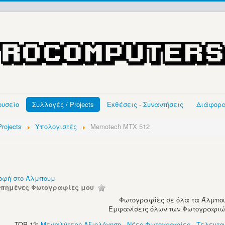
ουσείο
Συλλογές / Projects
Εκθέσεις - Συναντήσεις
Διάφορ
rojects
Υπολογιστές
Memotech MTX 512
οφή στο Άλμπουμ
απημένες Φωτογραφίες μου
Φωτογραφίες σε όλα τα Άλμπου
Εμφανίσεις όλων των Φωτογραφιών:
TOP 12:
Μεγαλύτερη Αξιολόγηση
-
Νέες Φωτογραφίες
-
Τελευτα