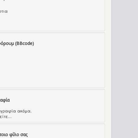
ρτια
φόρουμ (BBcode)
ραφία
τογραφία ακόμα.
ίτε...
ποιο φίλο σας