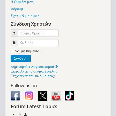
Η Ομάδα μας
Βοήθεια
Φόρουμ
Βρίσκεστε εδώ:
Σχετικά με εμάς
Retrocomputers.gr
Σύνδεση Χρηστών
Όνομα Χρήστη
Κωδικός
Να με θυμάσαι
Σύνδεση
Δημιουργία λογαριασμού
Ξεχάσατε το όνομα χρήστη;
Ξεχάσατε τον κωδικό σας;
Follow us on
Forum Latest Topics