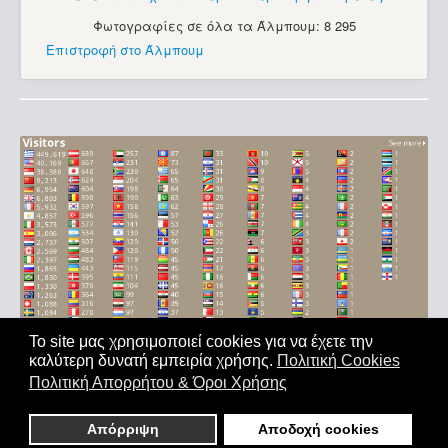
Φωτογραφίες σε όλα τα Άλμπουμ: 8 295
Επιστροφή στο Άλμπουμ
Το site μας χρησιμοποιεί cookies για να έχετε την
καλύτερη δυνατή εμπειρία χρήσης.
Πολιτική Cookies
Αρχική
|
'Οροι Χρήσης
|
Επικοινωνία
Πολιτική Απορρήτου & Όροι Χρήσης
Copyright © 2011-2026. All Rights Reserved - Με επιφύλαξη
παντός δικαιώματος
Απόρριψη
Αποδοχή cookies