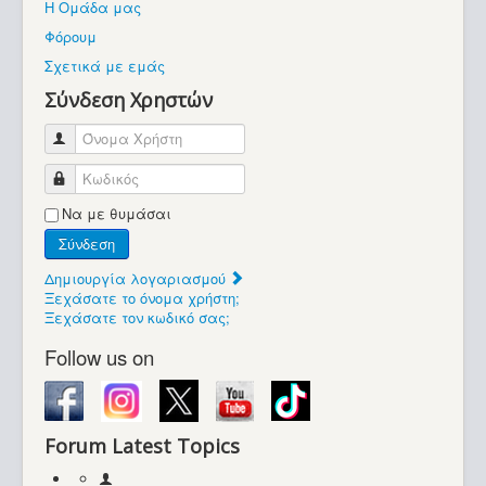
Η Ομάδα μας
Βοήθεια
Φόρουμ
Βρίσκεστε εδώ:
Σχετικά με εμάς
Retrocomputers.gr
Σύνδεση Χρηστών
Όνομα Χρήστη
Κωδικός
Να με θυμάσαι
Σύνδεση
Δημιουργία λογαριασμού
Ξεχάσατε το όνομα χρήστη;
Ξεχάσατε τον κωδικό σας;
Follow us on
Forum Latest Topics