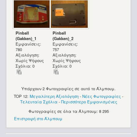
Pinball
Pinball
(Gakken)_1
(Gakken)_2
Εμφανίσεις:
Εμφανίσεις:
780
757
Apple IIc (2)
Αξιολόγηση:
Αξιολόγηση:
Χωρίς Ψήφους
Χωρίς Ψήφους
Σχόλια: 0
Σχόλια: 0
Υπάρχουν 2 Φωτογραφίες σε αυτό το Άλμπουμ.
TOP 12:
Μεγαλύτερη Αξιολόγηση
-
Νέες Φωτογραφίες
-
Τελευταία Σχόλια
-
Περισσότερο Εμφανισμένες
Φωτογραφίες σε όλα τα Άλμπουμ: 8 295
Apple IIc_44
Επιστροφή στο Άλμπουμ