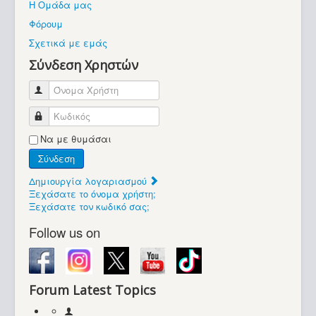
Η Ομάδα μας
Βοήθεια
Φόρουμ
Βρίσκεστε εδώ:
Σχετικά με εμάς
Retrocomputers.gr
Σύνδεση Χρηστών
Όνομα Χρήστη
Κωδικός
Να με θυμάσαι
Σύνδεση
Δημιουργία λογαριασμού
Ξεχάσατε το όνομα χρήστη;
Ξεχάσατε τον κωδικό σας;
Follow us on
Forum Latest Topics