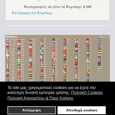
Φωτογραφίες σε όλα τα Άλμπουμ: 8 295
Επιστροφή στο Άλμπουμ
Το site μας χρησιμοποιεί cookies για να έχετε την
καλύτερη δυνατή εμπειρία χρήσης.
Πολιτική Cookies
Αρχική
|
'Οροι Χρήσης
|
Επικοινωνία
Πολιτική Απορρήτου & Όροι Χρήσης
Copyright © 2011-2026. All Rights Reserved - Με επιφύλαξη
παντός δικαιώματος
Απόρριψη
Αποδοχή cookies