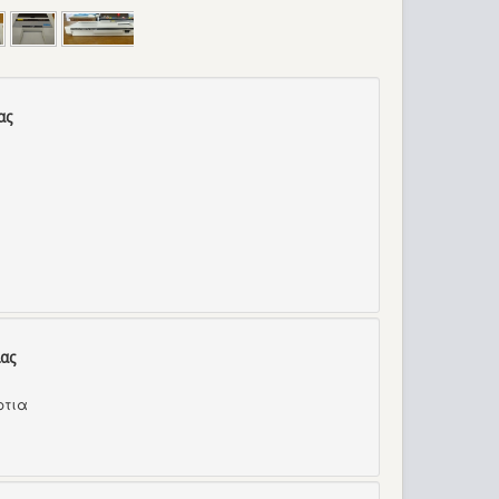
ας
ας
ρτια