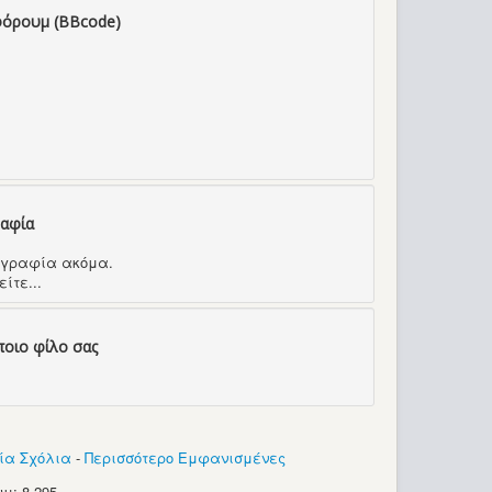
φόρουμ (BBcode)
ραφία
τογραφία ακόμα.
ίτε...
ποιο φίλο σας
ία Σχόλια
-
Περισσότερο Εμφανισμένες
μ: 8 295