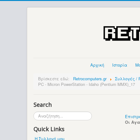
Αρχική
Ιστορία
Μ
Βρίσκεστε εδώ:
Retrocomputers.gr
Συλλογές / P
PC - Micron PowerStation - Idaho (Pentium MMX)_17
Search
Αναζήτηση...
Επιστρ
Οι Αγ
Quick Links
Η Συλλογή μου