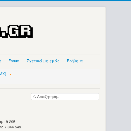
α
Forum
Σχετικά με εμάς
Βοήθεια
MMX)
μ: 8 295
 7 844 549