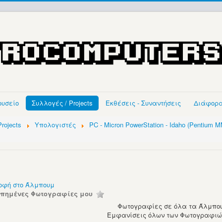
ουσείο
Συλλογές / Projects
Εκθέσεις - Συναντήσεις
Διάφορ
rojects
Υπολογιστές
PC - Micron PowerStation - Idaho (Pentium 
οφή στο Άλμπουμ
απημένες Φωτογραφίες μου
Φωτογραφίες σε όλα τα Άλμπου
Εμφανίσεις όλων των Φωτογραφιών: