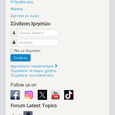
Η Ομάδα μας
Βοήθεια
Φόρουμ
Βρίσκεστε εδώ:
Σχετικά με εμάς
Retrocomputers.gr
Σύνδεση Χρηστών
Όνομα Χρήστη
Κωδικός
Να με θυμάσαι
Σύνδεση
Δημιουργία λογαριασμού
Ξεχάσατε το όνομα χρήστη;
Ξεχάσατε τον κωδικό σας;
Follow us on
Forum Latest Topics