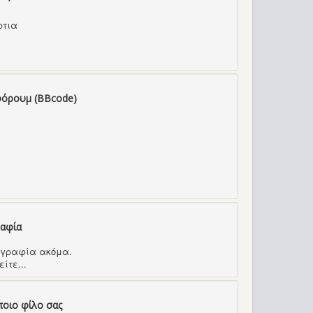
ρτια
φόρουμ (BBcode)
ραφία
τογραφία ακόμα.
ίτε...
ποιο φίλο σας