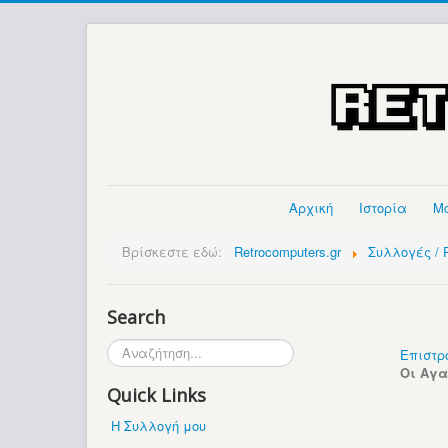
Αρχική
Ιστορία
Μ
Βρίσκεστε εδώ:
Retrocomputers.gr
Συλλογές / P
Search
Αναζήτηση...
Επιστρ
Οι Αγ
Quick Links
Η Συλλογή μου