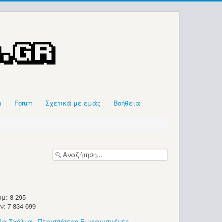
α
Forum
Σχετικά με εμάς
Βοήθεια
μ: 8 295
 7 834 699
ία Σχόλια
-
Περισσότερο Εμφανισμένες