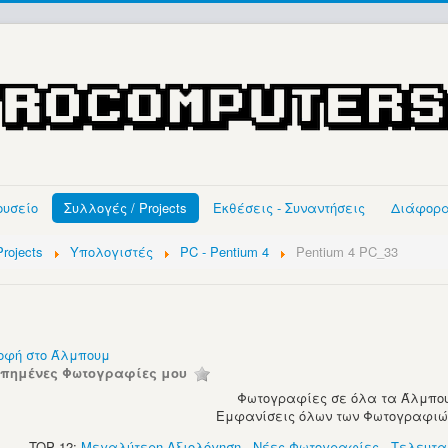
ουσείο
Συλλογές / Projects
Εκθέσεις - Συναντήσεις
Διάφορ
rojects
Υπολογιστές
PC - Pentium 4
Pentium 4 PC_33
οφή στο Άλμπουμ
απημένες Φωτογραφίες μου
Φωτογραφίες σε όλα τα Άλμπου
Εμφανίσεις όλων των Φωτογραφιών:
TOP 12:
Μεγαλύτερη Αξιολόγηση
-
Νέες Φωτογραφίες
-
Τελευτα