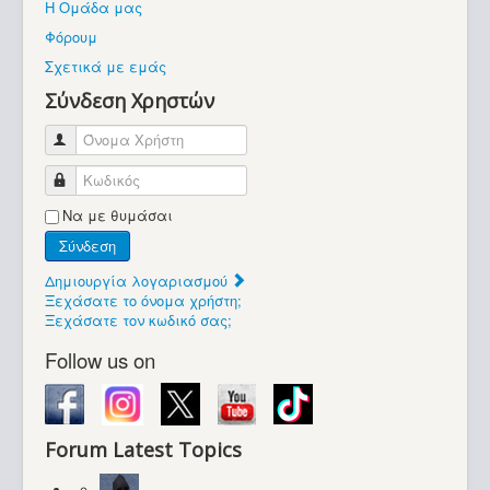
Η Ομάδα μας
Βοήθεια
Φόρουμ
Βρίσκεστε εδώ:
Σχετικά με εμάς
Retrocomputers.gr
Σύνδεση Χρηστών
Όνομα Χρήστη
Κωδικός
Να με θυμάσαι
Σύνδεση
Δημιουργία λογαριασμού
Ξεχάσατε το όνομα χρήστη;
Ξεχάσατε τον κωδικό σας;
Follow us on
Forum Latest Topics