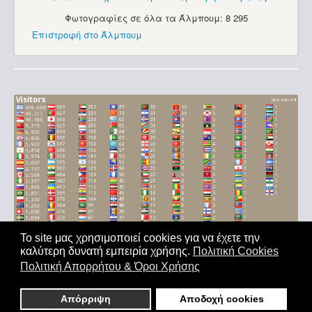
Φωτογραφίες σε όλα τα Άλμπουμ: 8 295
Επιστροφή στο Άλμπουμ
Το site μας χρησιμοποιεί cookies για να έχετε την
καλύτερη δυνατή εμπειρία χρήσης.
Πολιτική Cookies
Αρχική
|
'Οροι Χρήσης
|
Επικοινωνία
Πολιτική Απορρήτου & Όροι Χρήσης
Copyright © 2011-2026. All Rights Reserved - Με επιφύλαξη
παντός δικαιώματος
Απόρριψη
Αποδοχή cookies