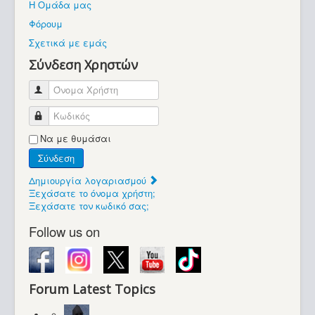
Η Ομάδα μας
Βοήθεια
Φόρουμ
Βρίσκεστε εδώ:
Σχετικά με εμάς
Retrocomputers.gr
Σύνδεση Χρηστών
Όνομα Χρήστη
Κωδικός
Να με θυμάσαι
Σύνδεση
Δημιουργία λογαριασμού
Ξεχάσατε το όνομα χρήστη;
Ξεχάσατε τον κωδικό σας;
Follow us on
Forum Latest Topics