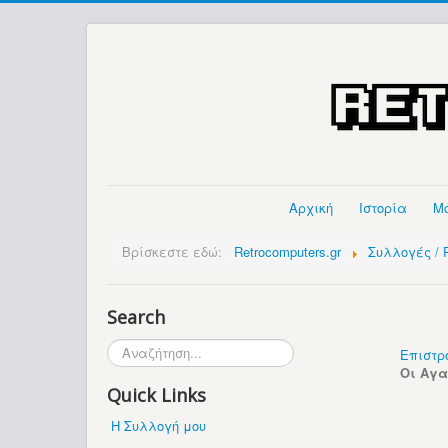
Αρχική
Ιστορία
Μ
Βρίσκεστε εδώ:
Retrocomputers.gr
Συλλογές / P
Search
Αναζήτηση...
Επιστρ
Οι Αγ
Quick Links
Η Συλλογή μου