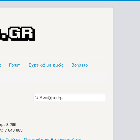
α
Forum
Σχετικά με εμάς
Βοήθεια
μ: 8 295
 7 848 883
ία Σχόλια
-
Περισσότερο Εμφανισμένες