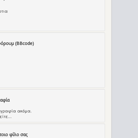
ρτια
φόρουμ (BBcode)
ραφία
τογραφία ακόμα.
ίτε...
ποιο φίλο σας