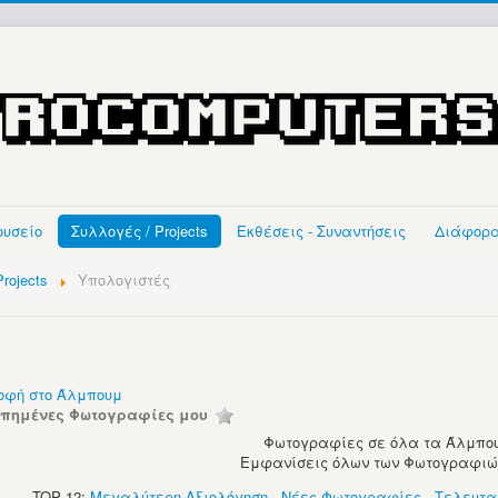
ουσείο
Συλλογές / Projects
Εκθέσεις - Συναντήσεις
Διάφορ
rojects
Υπολογιστές
οφή στο Άλμπουμ
απημένες Φωτογραφίες μου
Φωτογραφίες σε όλα τα Άλμπου
Εμφανίσεις όλων των Φωτογραφιών:
TOP 12:
Μεγαλύτερη Αξιολόγηση
-
Νέες Φωτογραφίες
-
Τελευτα