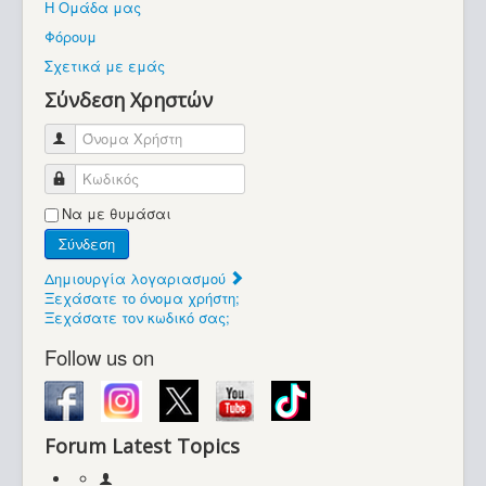
Η Ομάδα μας
Βοήθεια
Φόρουμ
Βρίσκεστε εδώ:
Σχετικά με εμάς
Retrocomputers.gr
Σύνδεση Χρηστών
Όνομα Χρήστη
Κωδικός
Να με θυμάσαι
Σύνδεση
Δημιουργία λογαριασμού
Ξεχάσατε το όνομα χρήστη;
Ξεχάσατε τον κωδικό σας;
Follow us on
Forum Latest Topics