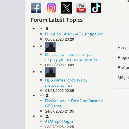
Forum Latest Topics
Πωλείται Atari65XE με "προίκα"
06/08/2026 23:29
Ημερο
Metalcandyman's corner με
Εμφα
περιεργα και αφασιακα in...
06/08/2026 19:09
Βαθμ
Μέγεθ
NES games longplays by
metalcandyman
04/08/2026 20:05
Πρόβλημα με RAM? σε Amstrad
CPC 6128
24/07/2026 21:35
6128 πρόβλημα
23/07/2026 12:25