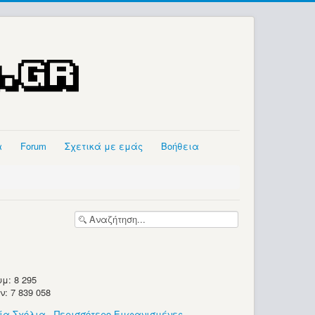
α
Forum
Σχετικά με εμάς
Βοήθεια
μ: 8 295
 7 839 058
ία Σχόλια
-
Περισσότερο Εμφανισμένες