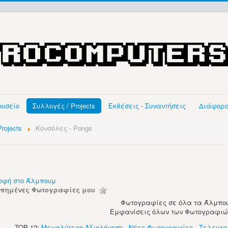
ουσείο
Συλλογές / Projects
Εκθέσεις - Συναντήσεις
Διάφορ
rojects
Κονσόλες - Pongs
οφή στο Άλμπουμ
απημένες Φωτογραφίες μου
Φωτογραφίες σε όλα τα Άλμπου
Εμφανίσεις όλων των Φωτογραφιών:
TOP 12:
Μεγαλύτερη Αξιολόγηση
-
Νέες Φωτογραφίες
-
Τελευτα