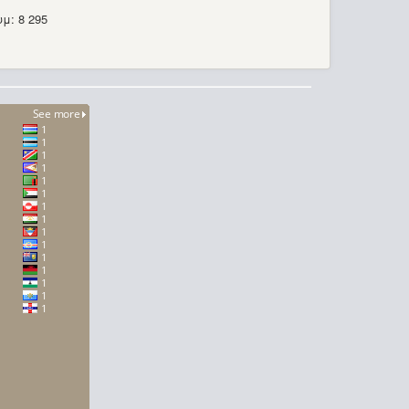
μ: 8 295