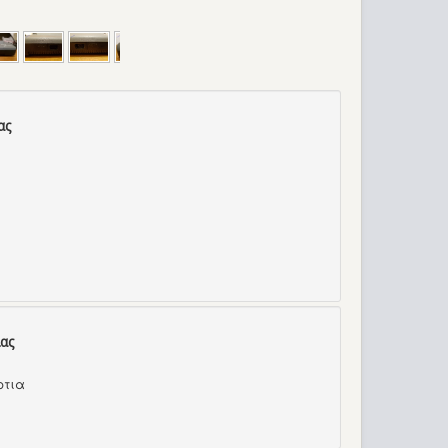
ας
ας
ρτια