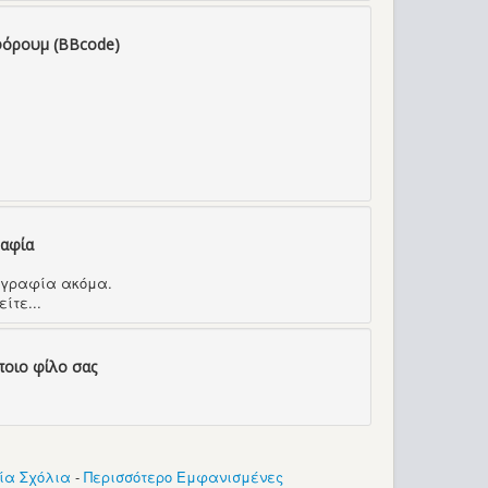
φόρουμ (BBcode)
ραφία
τογραφία ακόμα.
ίτε...
ποιο φίλο σας
ία Σχόλια
-
Περισσότερο Εμφανισμένες