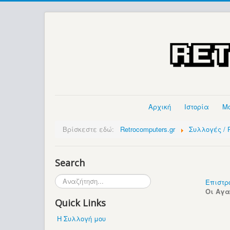
Αρχική
Ιστορία
Μ
Βρίσκεστε εδώ:
Retrocomputers.gr
Συλλογές / P
Search
Αναζήτηση...
Επιστρ
Οι Αγ
Quick Links
Η Συλλογή μου