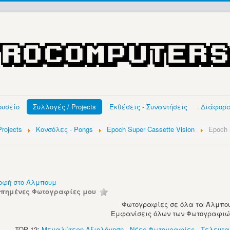
ουσείο
Συλλογές / Projects
Εκθέσεις - Συναντήσεις
Διάφορ
rojects
Κονσόλες - Pongs
Epoch Super Cassette Vision
Epoch 
οφή στο Άλμπουμ
απημένες Φωτογραφίες μου
Φωτογραφίες σε όλα τα Άλμπου
Εμφανίσεις όλων των Φωτογραφιών:
TOP 12:
Μεγαλύτερη Αξιολόγηση
-
Νέες Φωτογραφίες
-
Τελευτα