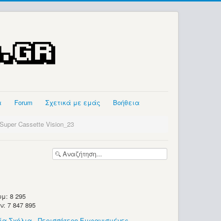
α
Forum
Σχετικά με εμάς
Βοήθεια
Super Cassette Vision_23
μ: 8 295
 7 847 895
ία Σχόλια
-
Περισσότερο Εμφανισμένες