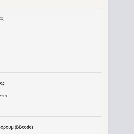
ας
ας
ρτια
φόρουμ (BBcode)