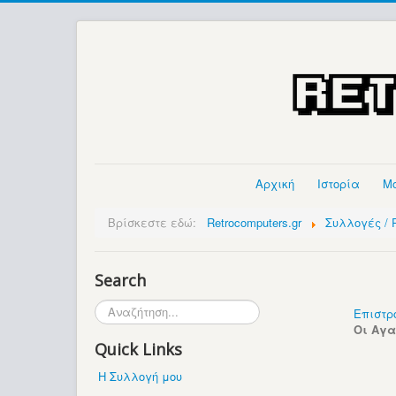
Αρχική
Ιστορία
Μ
Βρίσκεστε εδώ:
Retrocomputers.gr
Συλλογές / P
Search
Αναζήτηση...
Επιστρ
Οι Αγ
Quick Links
Η Συλλογή μου