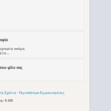
ραφία
τογραφία ακόμα.
ίτε...
ποιο φίλο σας
ία Σχόλια
-
Περισσότερο Εμφανισμένες
μ: 8 295