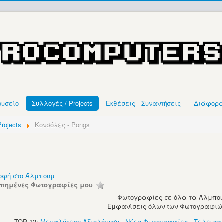
ουσείο
Συλλογές / Projects
Εκθέσεις - Συναντήσεις
Διάφορ
rojects
Κονσόλες - Pongs
οφή στο Άλμπουμ
απημένες Φωτογραφίες μου
Φωτογραφίες σε όλα τα Άλμπου
Εμφανίσεις όλων των Φωτογραφιών:
TOP 12:
Μεγαλύτερη Αξιολόγηση
-
Νέες Φωτογραφίες
-
Τελευτα