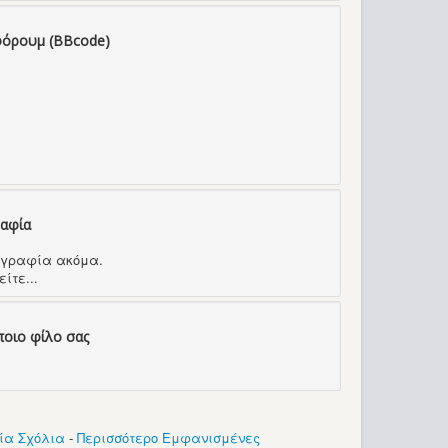
φόρουμ (BBcode)
ραφία
τογραφία ακόμα.
ίτε...
ποιο φίλο σας
ία Σχόλια
-
Περισσότερο Εμφανισμένες