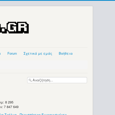
α
Forum
Σχετικά με εμάς
Βοήθεια
μ: 8 295
 7 847 649
ία Σχόλια
-
Περισσότερο Εμφανισμένες