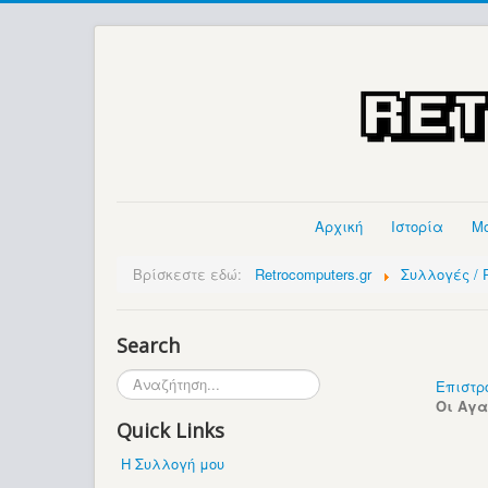
Αρχική
Ιστορία
Μ
Βρίσκεστε εδώ:
Retrocomputers.gr
Συλλογές / P
Search
Αναζήτηση...
Επιστρ
Οι Αγ
Quick Links
Η Συλλογή μου