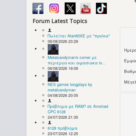
Forum Latest Topics
Πωλείται Atari65XE με "προίκα"
06/08/2026 23:29
Ημερο
Metalcandyman's corner με
Εμφα
περιεργα και αφασιακα in...
06/08/2026 19:09
Βαθμ
Μέγεθ
NES games longplays by
metalcandyman
04/08/2026 20:05
Πρόβλημα με RAM? σε Amstrad
CPC 6128
24/07/2026 21:35
6128 πρόβλημα
23/07/2026 12:25