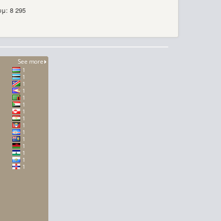
μ: 8 295