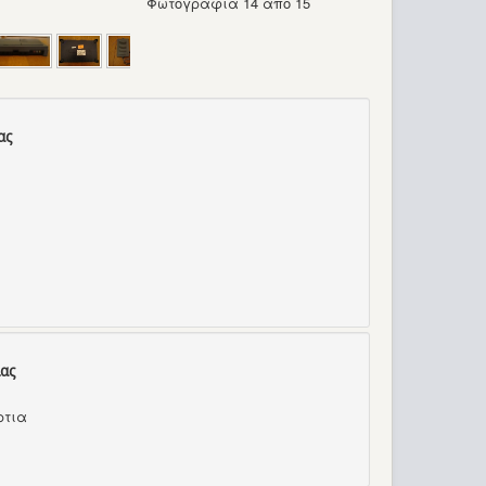
Φωτογραφία 14 από 15
ας
ας
ρτια