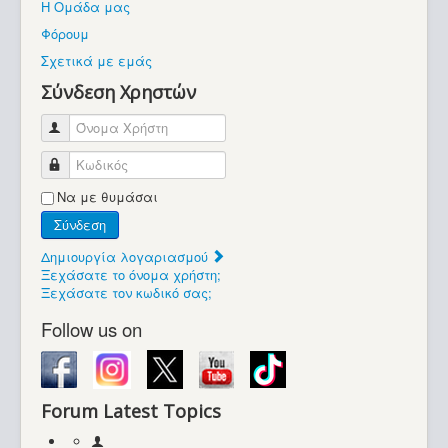
Η Ομάδα μας
Βοήθεια
Φόρουμ
Βρίσκεστε εδώ:
Σχετικά με εμάς
Retrocomputers.gr
Σύνδεση Χρηστών
Όνομα Χρήστη
Κωδικός
Να με θυμάσαι
Σύνδεση
Δημιουργία λογαριασμού
Ξεχάσατε το όνομα χρήστη;
Ξεχάσατε τον κωδικό σας;
Follow us on
Forum Latest Topics