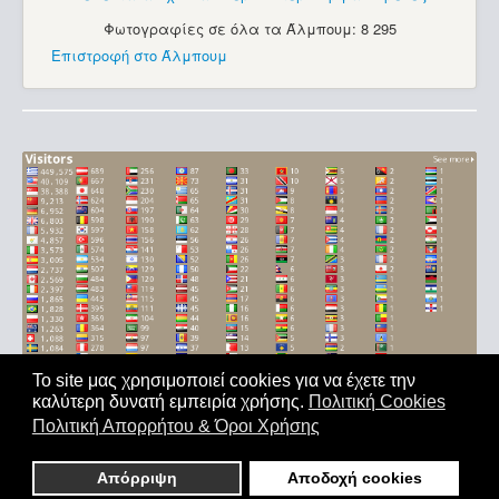
Φωτογραφίες σε όλα τα Άλμπουμ: 8 295
Επιστροφή στο Άλμπουμ
Το site μας χρησιμοποιεί cookies για να έχετε την
καλύτερη δυνατή εμπειρία χρήσης.
Πολιτική Cookies
Αρχική
|
'Οροι Χρήσης
|
Επικοινωνία
Πολιτική Απορρήτου & Όροι Χρήσης
Copyright © 2011-2026. All Rights Reserved - Με επιφύλαξη
παντός δικαιώματος
Απόρριψη
Αποδοχή cookies