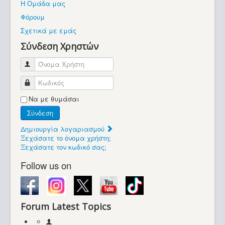
Η Ομάδα μας
Βοήθεια
Φόρουμ
Βρίσκεστε εδώ:
Σχετικά με εμάς
Retrocomputers.gr
Σύνδεση Χρηστών
Όνομα Χρήστη
Κωδικός
Να με θυμάσαι
Σύνδεση
Δημιουργία λογαριασμού
Ξεχάσατε το όνομα χρήστη;
Ξεχάσατε τον κωδικό σας;
Follow us on
Forum Latest Topics