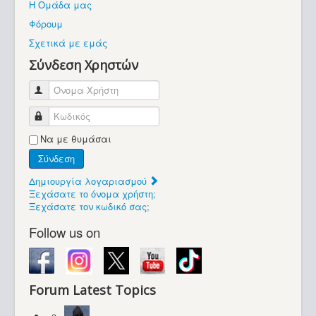
Η Ομάδα μας
Βοήθεια
Φόρουμ
Βρίσκεστε εδώ:
Σχετικά με εμάς
Retrocomputers.gr
Σύνδεση Χρηστών
Όνομα Χρήστη
Κωδικός
Να με θυμάσαι
Σύνδεση
Δημιουργία λογαριασμού
Ξεχάσατε το όνομα χρήστη;
Ξεχάσατε τον κωδικό σας;
Follow us on
Forum Latest Topics