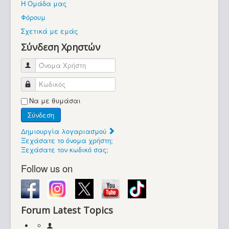
Η Ομάδα μας
Βοήθεια
Φόρουμ
Βρίσκεστε εδώ:
Σχετικά με εμάς
Retrocomputers.gr
Σύνδεση Χρηστών
Όνομα Χρήστη
Κωδικός
Να με θυμάσαι
Σύνδεση
Δημιουργία λογαριασμού
Ξεχάσατε το όνομα χρήστη;
Ξεχάσατε τον κωδικό σας;
Follow us on
Forum Latest Topics