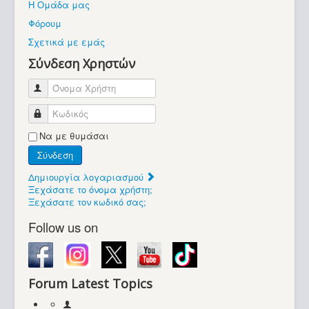
Η Ομάδα μας
Βοήθεια
Φόρουμ
Βρίσκεστε εδώ:
Σχετικά με εμάς
Retrocomputers.gr
Σύνδεση Χρηστών
Όνομα Χρήστη
Κωδικός
Να με θυμάσαι
Σύνδεση
Δημιουργία λογαριασμού
Ξεχάσατε το όνομα χρήστη;
Ξεχάσατε τον κωδικό σας;
Follow us on
Forum Latest Topics