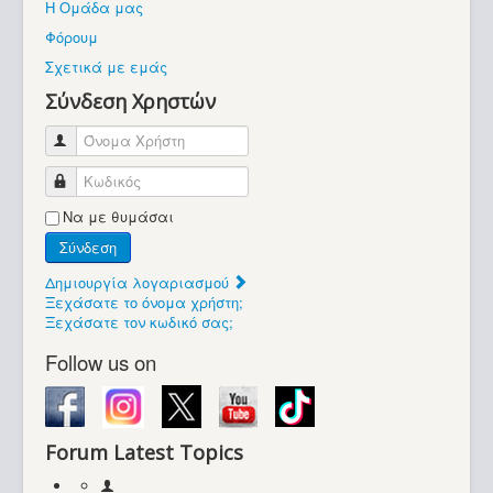
Η Ομάδα μας
Βοήθεια
Φόρουμ
Βρίσκεστε εδώ:
Σχετικά με εμάς
Retrocomputers.gr
Σύνδεση Χρηστών
Όνομα Χρήστη
Κωδικός
Να με θυμάσαι
Σύνδεση
Δημιουργία λογαριασμού
Ξεχάσατε το όνομα χρήστη;
Ξεχάσατε τον κωδικό σας;
Follow us on
Forum Latest Topics