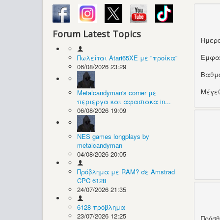
Forum Latest Topics
Ημερο
Εμφα
Πωλείται Atari65XE με "προίκα"
06/08/2026 23:29
Βαθμ
Μέγεθ
Metalcandyman's corner με
περιεργα και αφασιακα in...
06/08/2026 19:09
NES games longplays by
metalcandyman
04/08/2026 20:05
Πρόβλημα με RAM? σε Amstrad
CPC 6128
24/07/2026 21:35
6128 πρόβλημα
23/07/2026 12:25
Πρόσ