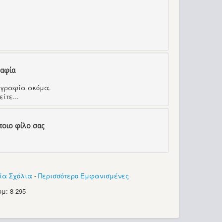
ραφία
τογραφία ακόμα.
ίτε...
ποιο φίλο σας
ία Σχόλια
-
Περισσότερο Εμφανισμένες
μ: 8 295