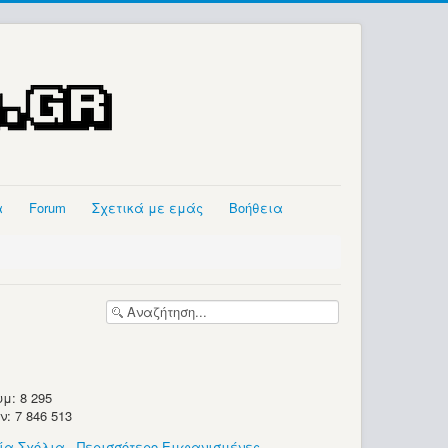
α
Forum
Σχετικά με εμάς
Βοήθεια
μ: 8 295
 7 846 513
ία Σχόλια
-
Περισσότερο Εμφανισμένες