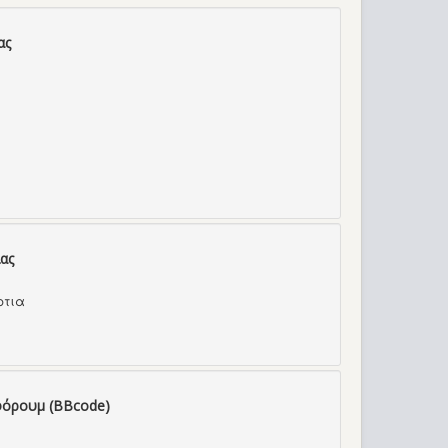
ας
ας
ρτια
φόρουμ (BBcode)