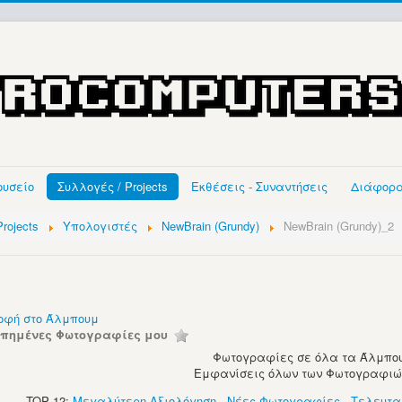
ουσείο
Συλλογές / Projects
Εκθέσεις - Συναντήσεις
Διάφορ
rojects
Υπολογιστές
NewBrain (Grundy)
NewBrain (Grundy)_2
οφή στο Άλμπουμ
απημένες Φωτογραφίες μου
Φωτογραφίες σε όλα τα Άλμπου
Εμφανίσεις όλων των Φωτογραφιών:
TOP 12:
Μεγαλύτερη Αξιολόγηση
-
Νέες Φωτογραφίες
-
Τελευτα