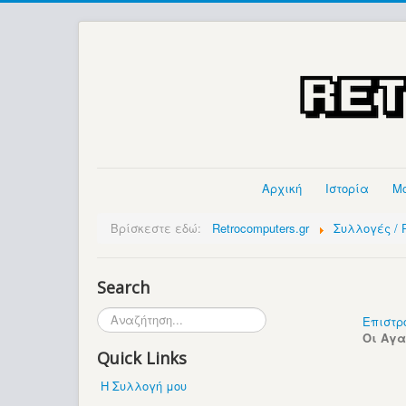
Αρχική
Ιστορία
Μ
Βρίσκεστε εδώ:
Retrocomputers.gr
Συλλογές / P
Search
Αναζήτηση...
Επιστρ
Οι Αγ
Quick Links
Η Συλλογή μου