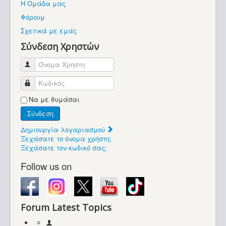
Η Ομάδα μας
Βοήθεια
Φόρουμ
Βρίσκεστε εδώ:
Σχετικά με εμάς
Retrocomputers.gr
Σύνδεση Χρηστών
Όνομα Χρήστη
Κωδικός
Να με θυμάσαι
Σύνδεση
Δημιουργία λογαριασμού
Ξεχάσατε το όνομα χρήστη;
Ξεχάσατε τον κωδικό σας;
Follow us on
Forum Latest Topics