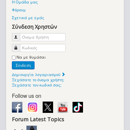
Η Ομάδα μας
Βοήθεια
Φόρουμ
Βρίσκεστε εδώ:
Σχετικά με εμάς
Retrocomputers.gr
Σύνδεση Χρηστών
Όνομα Χρήστη
Κωδικός
Να με θυμάσαι
Σύνδεση
Δημιουργία λογαριασμού
Ξεχάσατε το όνομα χρήστη;
Ξεχάσατε τον κωδικό σας;
Follow us on
Forum Latest Topics