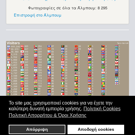
Φωτογραφίες σε όλα τα Άλμπουμ: 8 295
Επιστροφή στο Άλμπουμ
Το site μας χρησιμοποιεί cookies για να έχετε την
καλύτερη δυνατή εμπειρία χρήσης.
Πολιτική Cookies
Αρχική
|
'Οροι Χρήσης
|
Επικοινωνία
Πολιτική Απορρήτου & Όροι Χρήσης
Copyright © 2011-2026. All Rights Reserved - Με επιφύλαξη
παντός δικαιώματος
Απόρριψη
Αποδοχή cookies