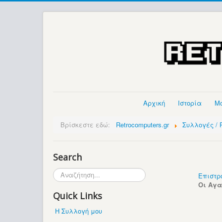
Αρχική
Ιστορία
Μ
Βρίσκεστε εδώ:
Retrocomputers.gr
Συλλογές / P
Search
Αναζήτηση...
Επιστρ
Οι Αγ
Quick Links
Η Συλλογή μου