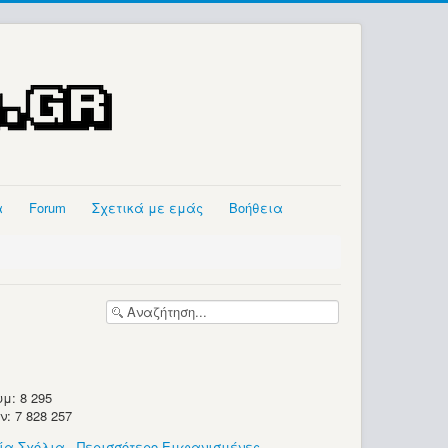
α
Forum
Σχετικά με εμάς
Βοήθεια
μ: 8 295
 7 828 257
ία Σχόλια
-
Περισσότερο Εμφανισμένες