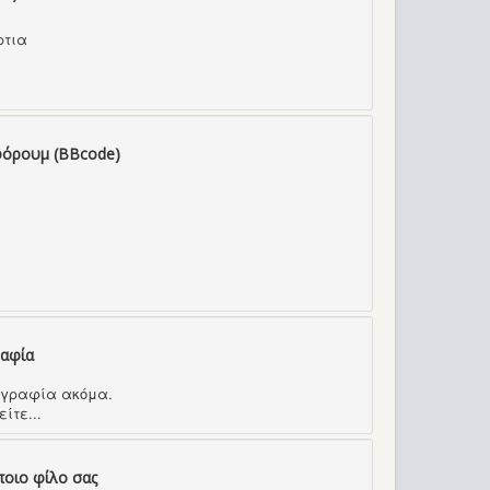
ρτια
φόρουμ (BBcode)
ραφία
τογραφία ακόμα.
ίτε...
ποιο φίλο σας