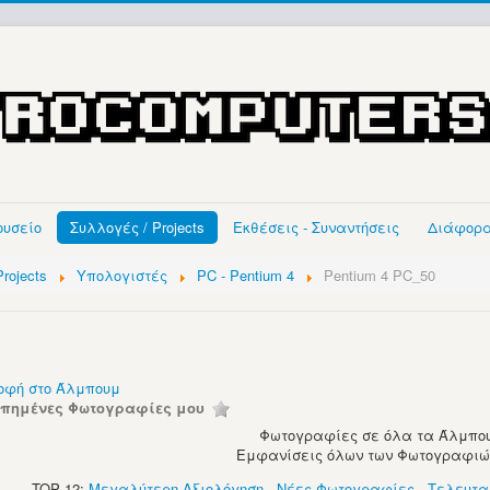
ουσείο
Συλλογές / Projects
Εκθέσεις - Συναντήσεις
Διάφορ
rojects
Υπολογιστές
PC - Pentium 4
Pentium 4 PC_50
οφή στο Άλμπουμ
απημένες Φωτογραφίες μου
Φωτογραφίες σε όλα τα Άλμπου
Εμφανίσεις όλων των Φωτογραφιών:
TOP 12:
Μεγαλύτερη Αξιολόγηση
-
Νέες Φωτογραφίες
-
Τελευτα