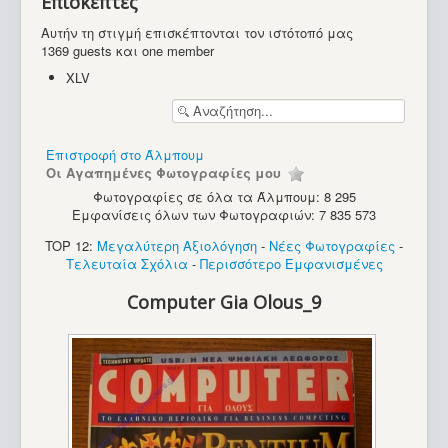
Επισκέπτες
Υπολογιστές
Αυτήν τη στιγμή επισκέπτονται τον ιστότοπό μας
1369 guests και one member
XLV
Επιστροφή στο Άλμπουμ
Οι Αγαπημένες Φωτογραφίες μου
Φωτογραφίες σε όλα τα Άλμπουμ: 8 295
Εμφανίσεις όλων των Φωτογραφιών: 7 835 573
TOP 12:
Μεγαλύτερη Αξιολόγηση
-
Νέες Φωτογραφίες
-
Τελευταία Σχόλια
-
Περισσότερο Εμφανισμένες
Computer Gia Olous_9
PC - Mini Com (386 SX)