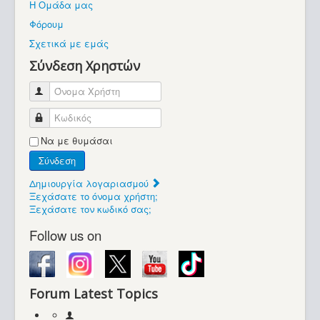
Η Ομάδα μας
Βοήθεια
Φόρουμ
Βρίσκεστε εδώ:
Σχετικά με εμάς
Retrocomputers.gr
Σύνδεση Χρηστών
Όνομα Χρήστη
Κωδικός
Να με θυμάσαι
Σύνδεση
Δημιουργία λογαριασμού
Ξεχάσατε το όνομα χρήστη;
Ξεχάσατε τον κωδικό σας;
Follow us on
Forum Latest Topics