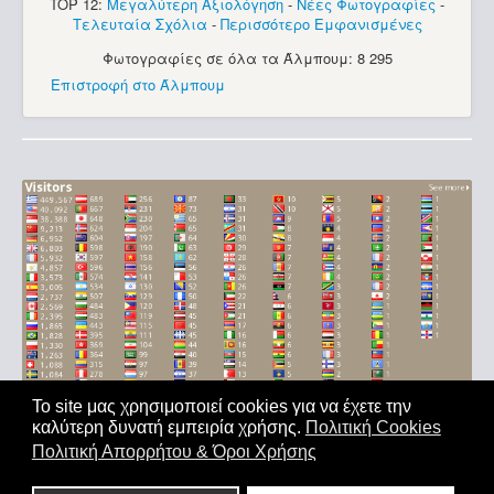
TOP 12:
Μεγαλύτερη Αξιολόγηση
-
Νέες Φωτογραφίες
-
Τελευταία Σχόλια
-
Περισσότερο Εμφανισμένες
Φωτογραφίες σε όλα τα Άλμπουμ: 8 295
Επιστροφή στο Άλμπουμ
Το site μας χρησιμοποιεί cookies για να έχετε την
καλύτερη δυνατή εμπειρία χρήσης.
Πολιτική Cookies
Αρχική
|
'Οροι Χρήσης
|
Επικοινωνία
Πολιτική Απορρήτου & Όροι Χρήσης
Copyright © 2011-2026. All Rights Reserved - Με επιφύλαξη