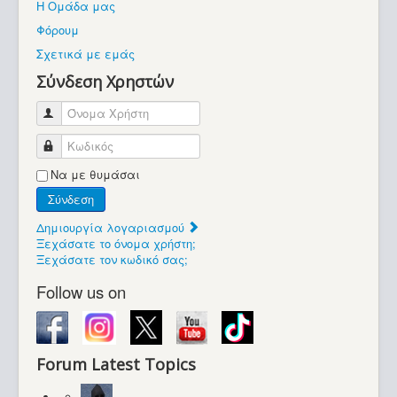
Η Ομάδα μας
Βοήθεια
Φόρουμ
Βρίσκεστε εδώ:
Σχετικά με εμάς
Retrocomputers.gr
Σύνδεση Χρηστών
Όνομα Χρήστη
Κωδικός
Να με θυμάσαι
Σύνδεση
Δημιουργία λογαριασμού
Ξεχάσατε το όνομα χρήστη;
Ξεχάσατε τον κωδικό σας;
Follow us on
Forum Latest Topics