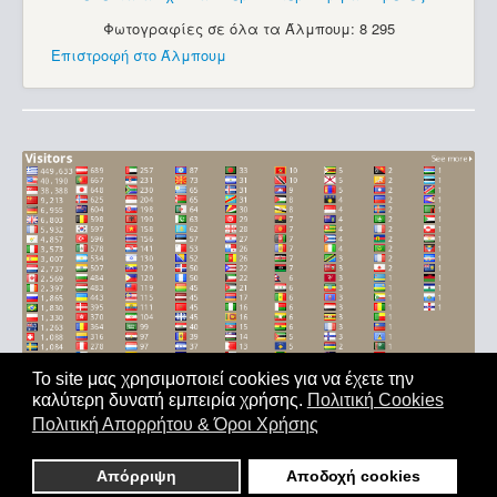
Φωτογραφίες σε όλα τα Άλμπουμ: 8 295
Επιστροφή στο Άλμπουμ
Το site μας χρησιμοποιεί cookies για να έχετε την
καλύτερη δυνατή εμπειρία χρήσης.
Πολιτική Cookies
Αρχική
|
'Οροι Χρήσης
|
Επικοινωνία
Πολιτική Απορρήτου & Όροι Χρήσης
Copyright © 2011-2026. All Rights Reserved - Με επιφύλαξη
παντός δικαιώματος
Απόρριψη
Αποδοχή cookies