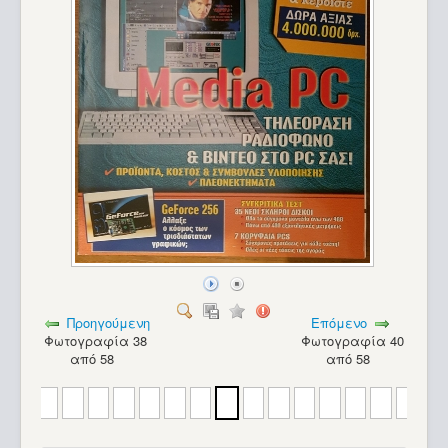
MMX)
Προηγούμενη
Επόμενο
Φωτογραφία 38
Φωτογραφία 40
από 58
από 58
PC - Compaq Professional WorkStation 5100 (Pentium 2
MMX)_12