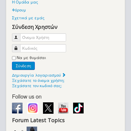
Η Ομάδα μας
Βοήθεια
Φόρουμ
Βρίσκεστε εδώ:
Σχετικά με εμάς
Retrocomputers.gr
Σύνδεση Χρηστών
Όνομα Χρήστη
Κωδικός
Να με θυμάσαι
Σύνδεση
Δημιουργία λογαριασμού
Ξεχάσατε το όνομα χρήστη;
Ξεχάσατε τον κωδικό σας;
Follow us on
Forum Latest Topics