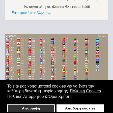
Φωτογραφίες σε όλα τα Άλμπουμ: 8 295
Επιστροφή στο Άλμπουμ
Το site μας χρησιμοποιεί cookies για να έχετε την
καλύτερη δυνατή εμπειρία χρήσης.
Πολιτική Cookies
Αρχική
|
'Οροι Χρήσης
|
Επικοινωνία
Πολιτική Απορρήτου & Όροι Χρήσης
Copyright © 2011-2026. All Rights Reserved - Με επιφύλαξη
παντός δικαιώματος
Απόρριψη
Αποδοχή cookies