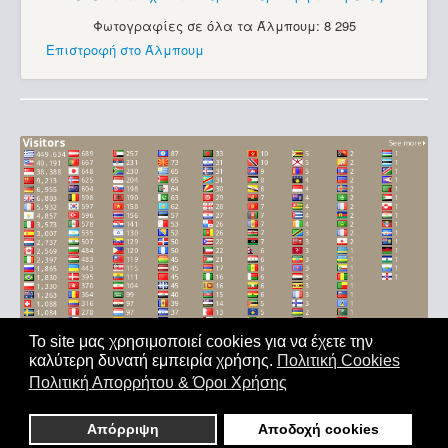
Φωτογραφίες σε όλα τα Άλμπουμ: 8 295
Επιστροφή στο Άλμπουμ
Το site μας χρησιμοποιεί cookies για να έχετε την
καλύτερη δυνατή εμπειρία χρήσης.
Πολιτική Cookies
Αρχική
|
'Οροι Χρήσης
|
Επικοινωνία
Πολιτική Απορρήτου & Όροι Χρήσης
Copyright © 2011-2026. All Rights Reserved - Με επιφύλαξη
παντός δικαιώματος
Απόρριψη
Αποδοχή cookies