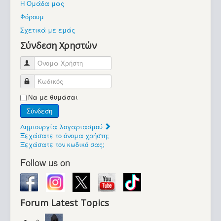
Η Ομάδα μας
Βοήθεια
Φόρουμ
Βρίσκεστε εδώ:
Σχετικά με εμάς
Retrocomputers.gr
Σύνδεση Χρηστών
Όνομα Χρήστη
Κωδικός
Να με θυμάσαι
Σύνδεση
Δημιουργία λογαριασμού
Ξεχάσατε το όνομα χρήστη;
Ξεχάσατε τον κωδικό σας;
Follow us on
Forum Latest Topics