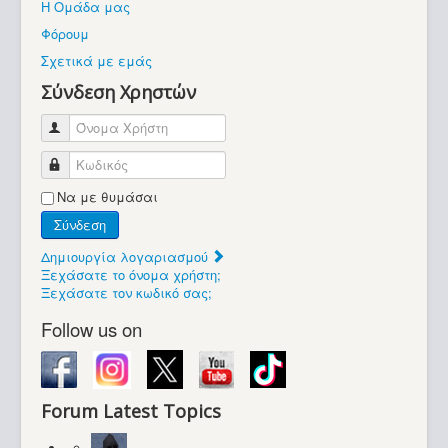
Η Ομάδα μας
Βοήθεια
Φόρουμ
Βρίσκεστε εδώ:
Σχετικά με εμάς
Retrocomputers.gr
Σύνδεση Χρηστών
Όνομα Χρήστη
Κωδικός
Να με θυμάσαι
Σύνδεση
Δημιουργία λογαριασμού
Ξεχάσατε το όνομα χρήστη;
Ξεχάσατε τον κωδικό σας;
Follow us on
Forum Latest Topics