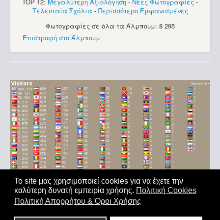
TOP 12:
Μεγαλύτερη Αξιολόγηση
-
Νέες Φωτογραφίες
-
Τελευταία Σχόλια
-
Περισσότερο Εμφανισμένες
Φωτογραφίες σε όλα τα Άλμπουμ: 8 295
Επιστροφή στο Άλμπουμ
Το site μας χρησιμοποιεί cookies για να έχετε την
καλύτερη δυνατή εμπειρία χρήσης.
Πολιτική Cookies
Αρχική
|
'Οροι Χρήσης
|
Επικοινωνία
Πολιτική Απορρήτου & Όροι Χρήσης
Copyright © 2011-2026. All Rights Reserved - Με επιφύλαξη