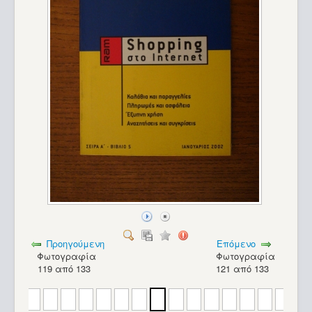
Hector HRX
Προηγούμενη
Επόμενο
Φωτογραφία
Φωτογραφία
119 από 133
121 από 133
Hector HRX_40