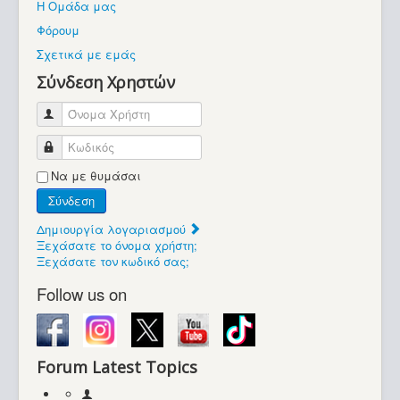
Η Ομάδα μας
Βοήθεια
Φόρουμ
Βρίσκεστε εδώ:
Σχετικά με εμάς
Retrocomputers.gr
Σύνδεση Χρηστών
Όνομα Χρήστη
Κωδικός
Να με θυμάσαι
Σύνδεση
Δημιουργία λογαριασμού
Ξεχάσατε το όνομα χρήστη;
Ξεχάσατε τον κωδικό σας;
Follow us on
Forum Latest Topics