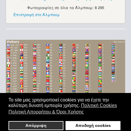
Φωτογραφίες σε όλα τα Άλμπουμ: 8 295
Επιστροφή στο Άλμπουμ
Το site μας χρησιμοποιεί cookies για να έχετε την
καλύτερη δυνατή εμπειρία χρήσης.
Πολιτική Cookies
Αρχική
|
'Οροι Χρήσης
|
Επικοινωνία
Πολιτική Απορρήτου & Όροι Χρήσης
Copyright © 2011-2026. All Rights Reserved - Με επιφύλαξη
παντός δικαιώματος
Απόρριψη
Αποδοχή cookies