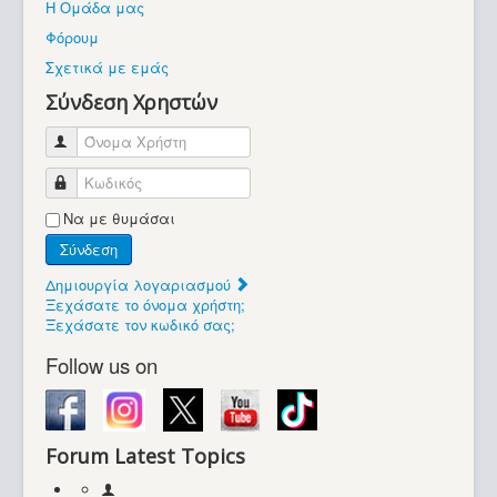
Η Ομάδα μας
Βοήθεια
Φόρουμ
Βρίσκεστε εδώ:
Σχετικά με εμάς
Retrocomputers.gr
Σύνδεση Χρηστών
Όνομα Χρήστη
Κωδικός
Να με θυμάσαι
Σύνδεση
Δημιουργία λογαριασμού
Ξεχάσατε το όνομα χρήστη;
Ξεχάσατε τον κωδικό σας;
Follow us on
Forum Latest Topics