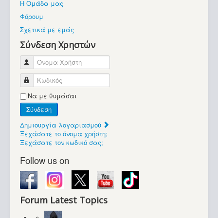
Η Ομάδα μας
Βοήθεια
Φόρουμ
Βρίσκεστε εδώ:
Σχετικά με εμάς
Retrocomputers.gr
Σύνδεση Χρηστών
Όνομα Χρήστη
Κωδικός
Να με θυμάσαι
Σύνδεση
Δημιουργία λογαριασμού
Ξεχάσατε το όνομα χρήστη;
Ξεχάσατε τον κωδικό σας;
Follow us on
Forum Latest Topics