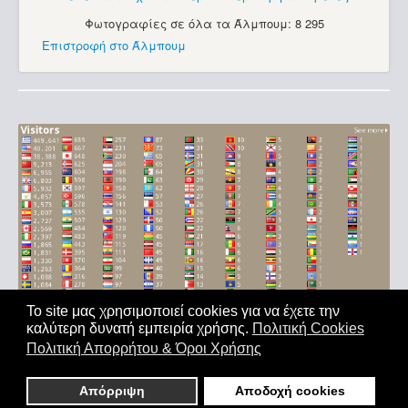
Φωτογραφίες σε όλα τα Άλμπουμ: 8 295
Επιστροφή στο Άλμπουμ
Το site μας χρησιμοποιεί cookies για να έχετε την
καλύτερη δυνατή εμπειρία χρήσης.
Πολιτική Cookies
Αρχική
|
'Οροι Χρήσης
|
Επικοινωνία
Πολιτική Απορρήτου & Όροι Χρήσης
Copyright © 2011-2026. All Rights Reserved - Με επιφύλαξη
παντός δικαιώματος
Απόρριψη
Αποδοχή cookies