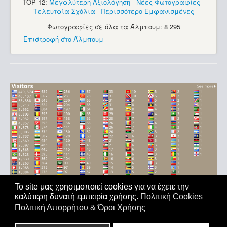
TOP 12:
Μεγαλύτερη Αξιολόγηση
-
Νέες Φωτογραφίες
-
Τελευταία Σχόλια
-
Περισσότερο Εμφανισμένες
Φωτογραφίες σε όλα τα Άλμπουμ: 8 295
Επιστροφή στο Άλμπουμ
Το site μας χρησιμοποιεί cookies για να έχετε την
καλύτερη δυνατή εμπειρία χρήσης.
Πολιτική Cookies
Αρχική
|
'Οροι Χρήσης
|
Επικοινωνία
Πολιτική Απορρήτου & Όροι Χρήσης
Copyright © 2011-2026. All Rights Reserved - Με επιφύλαξη