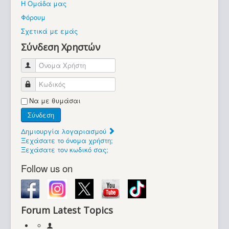
Η Ομάδα μας
Βοήθεια
Φόρουμ
Βρίσκεστε εδώ:
Σχετικά με εμάς
Retrocomputers.gr
Σύνδεση Χρηστών
Όνομα Χρήστη
Κωδικός
Να με θυμάσαι
Σύνδεση
Δημιουργία λογαριασμού
Ξεχάσατε το όνομα χρήστη;
Ξεχάσατε τον κωδικό σας;
Follow us on
Forum Latest Topics