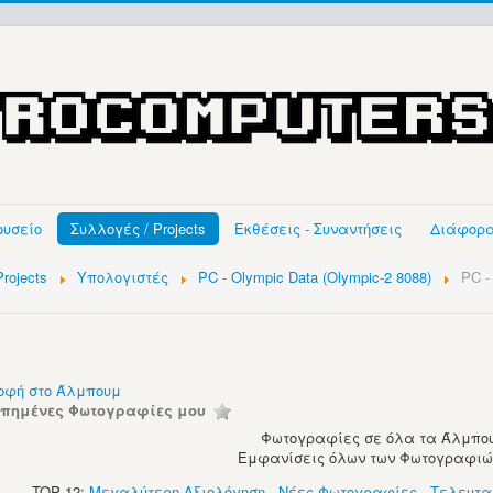
ουσείο
Συλλογές / Projects
Εκθέσεις - Συναντήσεις
Διάφορ
rojects
Υπολογιστές
PC - Olympic Data (Olympic-2 8088)
PC -
οφή στο Άλμπουμ
απημένες Φωτογραφίες μου
Φωτογραφίες σε όλα τα Άλμπου
Εμφανίσεις όλων των Φωτογραφιών:
TOP 12:
Μεγαλύτερη Αξιολόγηση
-
Νέες Φωτογραφίες
-
Τελευτα