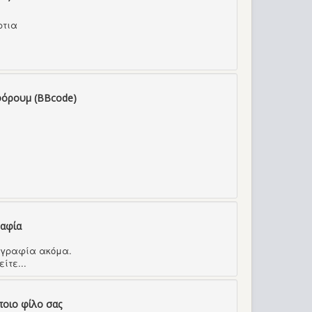
ρτια
φόρουμ (BBcode)
ραφία
τογραφία ακόμα.
ίτε...
ποιο φίλο σας