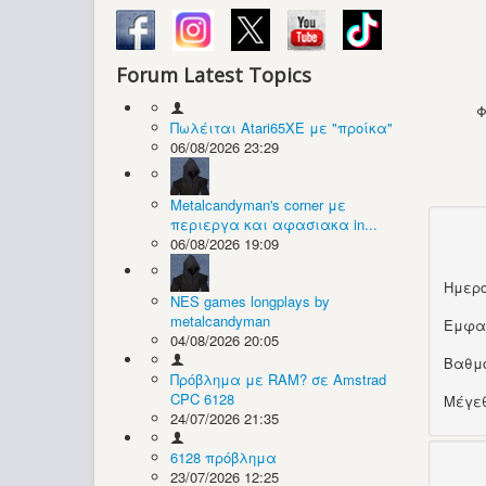
Forum Latest Topics
Φ
Πωλέιται Atari65XE με "προίκα"
06/08/2026 23:29
Metalcandyman's corner με
περιεργα και αφασιακα in...
06/08/2026 19:09
Ημερο
NES games longplays by
metalcandyman
Εμφα
04/08/2026 20:05
Βαθμ
Πρόβλημα με RAM? σε Amstrad
CPC 6128
Μέγεθ
24/07/2026 21:35
6128 πρόβλημα
23/07/2026 12:25