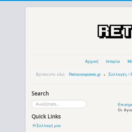
Αρχική
Ιστορία
Μ
Βρίσκεστε εδώ:
Retrocomputers.gr
Συλλογές / P
Search
Αναζήτηση...
Επιστρ
Οι Αγ
Quick Links
Η Συλλογή μου