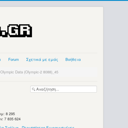
α
Forum
Σχετικά με εμάς
Βοήθεια
 Olympic Data (Olympic-2 8088)_45
μ: 8 295
 7 835 624
ία Σχόλια
-
Περισσότερο Εμφανισμένες