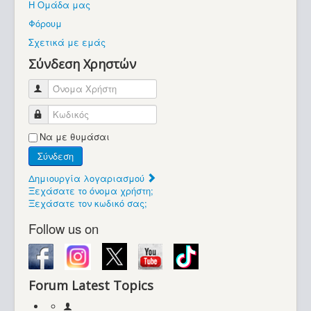
Η Ομάδα μας
Βοήθεια
Φόρουμ
Βρίσκεστε εδώ:
Σχετικά με εμάς
Retrocomputers.gr
Σύνδεση Χρηστών
Όνομα Χρήστη
Κωδικός
Να με θυμάσαι
Σύνδεση
Δημιουργία λογαριασμού
Ξεχάσατε το όνομα χρήστη;
Ξεχάσατε τον κωδικό σας;
Follow us on
Forum Latest Topics