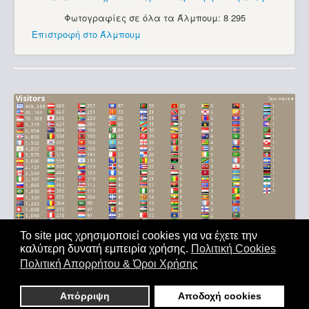
Φωτογραφίες σε όλα τα Άλμπουμ: 8 295
Επιστροφή στο Άλμπουμ
Το site μας χρησιμοποιεί cookies για να έχετε την
καλύτερη δυνατή εμπειρία χρήσης.
Πολιτική Cookies
Αρχική
|
'Οροι Χρήσης
|
Επικοινωνία
Πολιτική Απορρήτου & Όροι Χρήσης
Copyright © 2011-2026. All Rights Reserved - Με επιφύλαξη
παντός δικαιώματος
Απόρριψη
Αποδοχή cookies