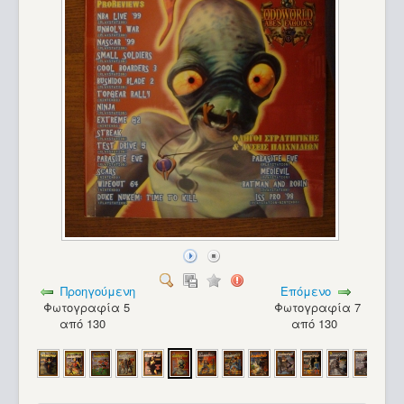
Προηγούμενη
Επόμενο
Φωτογραφία 5
Φωτογραφία 7
από 130
από 130
Sinclair ZX Spectrum (48K)(2)_51