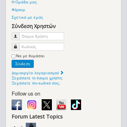
Η Ομάδα μας
Βοήθεια
Φόρουμ
Βρίσκεστε εδώ:
Σχετικά με εμάς
Retrocomputers.gr
Σύνδεση Χρηστών
Όνομα Χρήστη
Κωδικός
Να με θυμάσαι
Σύνδεση
Δημιουργία λογαριασμού
Ξεχάσατε το όνομα χρήστη;
Ξεχάσατε τον κωδικό σας;
Follow us on
Forum Latest Topics