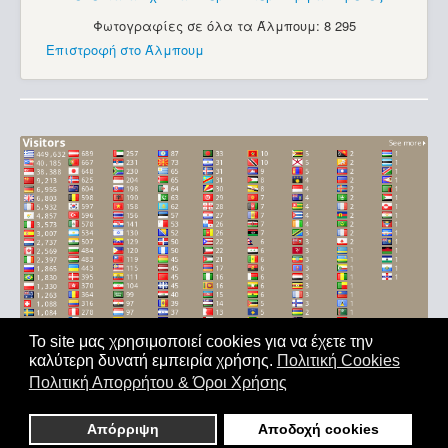
Φωτογραφίες σε όλα τα Άλμπουμ: 8 295
Επιστροφή στο Άλμπουμ
Το site μας χρησιμοποιεί cookies για να έχετε την
καλύτερη δυνατή εμπειρία χρήσης.
Πολιτική Cookies
Αρχική
|
'Οροι Χρήσης
|
Επικοινωνία
Πολιτική Απορρήτου & Όροι Χρήσης
Copyright © 2011-2026. All Rights Reserved - Με επιφύλαξη
παντός δικαιώματος
Απόρριψη
Αποδοχή cookies