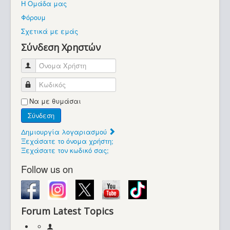
Η Ομάδα μας
Βοήθεια
Φόρουμ
Βρίσκεστε εδώ:
Σχετικά με εμάς
Retrocomputers.gr
Σύνδεση Χρηστών
Όνομα Χρήστη
Κωδικός
Να με θυμάσαι
Σύνδεση
Δημιουργία λογαριασμού
Ξεχάσατε το όνομα χρήστη;
Ξεχάσατε τον κωδικό σας;
Follow us on
Forum Latest Topics