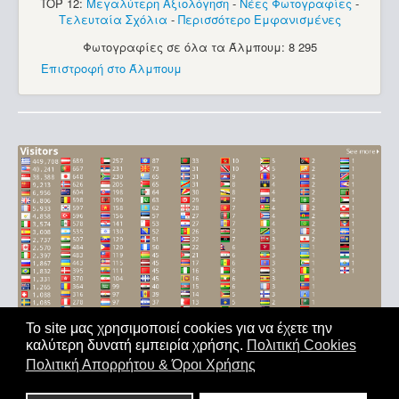
TOP 12:
Μεγαλύτερη Αξιολόγηση
-
Νέες Φωτογραφίες
-
Τελευταία Σχόλια
-
Περισσότερο Εμφανισμένες
Φωτογραφίες σε όλα τα Άλμπουμ: 8 295
Επιστροφή στο Άλμπουμ
Το site μας χρησιμοποιεί cookies για να έχετε την
καλύτερη δυνατή εμπειρία χρήσης.
Πολιτική Cookies
Αρχική
|
'Οροι Χρήσης
|
Επικοινωνία
Πολιτική Απορρήτου & Όροι Χρήσης
Copyright © 2011-2026. All Rights Reserved - Με επιφύλαξη