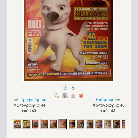
Προηγούμενη
Επόμενο
Φωτογραφία 44
Φωτογραφία 46
από 143
από 143
Spectravideo SV-318_17