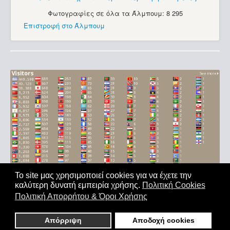
Φωτογραφίες σε όλα τα Άλμπουμ: 8 295
Επιστροφή στο Άλμπουμ
Το site μας χρησιμοποιεί cookies για να έχετε την
καλύτερη δυνατή εμπειρία χρήσης.
Πολιτική Cookies
Αρχική
|
'Οροι Χρήσης
|
Επικοινωνία
Πολιτική Απορρήτου & Όροι Χρήσης
Copyright © 2011-2026. All Rights Reserved - Με επιφύλαξη
παντός δικαιώματος
Απόρριψη
Αποδοχή cookies