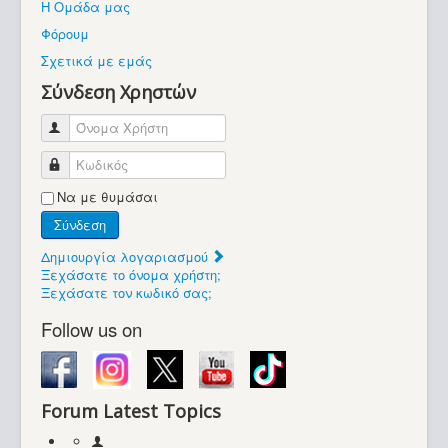
Η Ομάδα μας
Βοήθεια
Φόρουμ
Βρίσκεστε εδώ:
Σχετικά με εμάς
Retrocomputers.gr
Σύνδεση Χρηστών
Όνομα Χρήστη
Κωδικός
Να με θυμάσαι
Σύνδεση
Δημιουργία λογαριασμού
Ξεχάσατε το όνομα χρήστη;
Ξεχάσατε τον κωδικό σας;
Follow us on
Forum Latest Topics