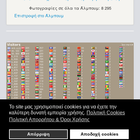
Φωτογραφίες σε όλα τα Άλμπουμ: 8 295
Επιστροφή στο Άλμπουμ
Το site μας χρησιμοποιεί cookies για να έχετε την
καλύτερη δυνατή εμπειρία χρήσης.
Πολιτική Cookies
Αρχική
|
'Οροι Χρήσης
|
Επικοινωνία
Πολιτική Απορρήτου & Όροι Χρήσης
Copyright © 2011-2026. All Rights Reserved - Με επιφύλαξη
παντός δικαιώματος
Απόρριψη
Αποδοχή cookies