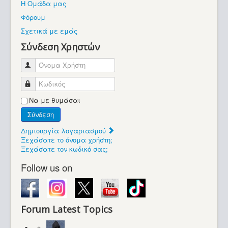
Η Ομάδα μας
Βοήθεια
Φόρουμ
Βρίσκεστε εδώ:
Σχετικά με εμάς
Retrocomputers.gr
Σύνδεση Χρηστών
Όνομα Χρήστη
Κωδικός
Να με θυμάσαι
Σύνδεση
Δημιουργία λογαριασμού
Ξεχάσατε το όνομα χρήστη;
Ξεχάσατε τον κωδικό σας;
Follow us on
Forum Latest Topics