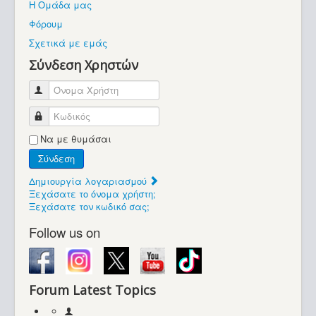
Η Ομάδα μας
Βοήθεια
Φόρουμ
Βρίσκεστε εδώ:
Σχετικά με εμάς
Retrocomputers.gr
Σύνδεση Χρηστών
Όνομα Χρήστη
Κωδικός
Να με θυμάσαι
Σύνδεση
Δημιουργία λογαριασμού
Ξεχάσατε το όνομα χρήστη;
Ξεχάσατε τον κωδικό σας;
Follow us on
Forum Latest Topics