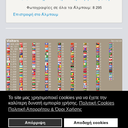
Φωτογραφίες σε όλα τα Άλμπουμ: 8 295
Επιστροφή στο Άλμπουμ
Το site μας χρησιμοποιεί cookies για να έχετε την
καλύτερη δυνατή εμπειρία χρήσης.
Πολιτική Cookies
Αρχική
|
'Οροι Χρήσης
|
Επικοινωνία
Πολιτική Απορρήτου & Όροι Χρήσης
Copyright © 2011-2026. All Rights Reserved - Με επιφύλαξη
παντός δικαιώματος
Απόρριψη
Αποδοχή cookies