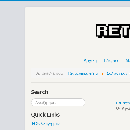
Αρχική
Ιστορία
Μ
Βρίσκεστε εδώ:
Retrocomputers.gr
Συλλογές / P
Search
Αναζήτηση...
Επιστρ
Οι Αγ
Quick Links
Η Συλλογή μου