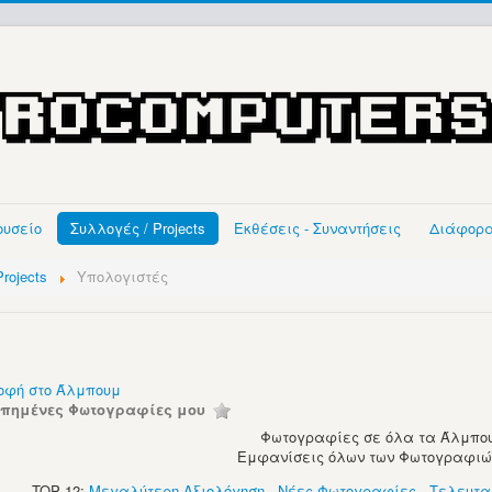
ουσείο
Συλλογές / Projects
Εκθέσεις - Συναντήσεις
Διάφορ
rojects
Υπολογιστές
οφή στο Άλμπουμ
απημένες Φωτογραφίες μου
Φωτογραφίες σε όλα τα Άλμπου
Εμφανίσεις όλων των Φωτογραφιών:
TOP 12:
Μεγαλύτερη Αξιολόγηση
-
Νέες Φωτογραφίες
-
Τελευτα