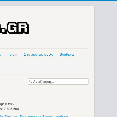
α
Forum
Σχετικά με εμάς
Βοήθεια
μ: 8 295
 7 835 500
ία Σχόλια
-
Περισσότερο Εμφανισμένες