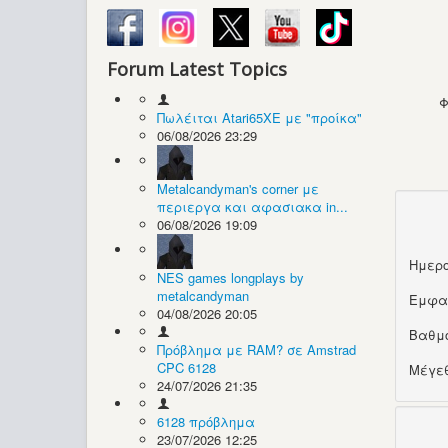
Forum Latest Topics
Φ
Πωλέιται Atari65XE με "προίκα"
06/08/2026 23:29
Metalcandyman's corner με
περιεργα και αφασιακα in...
06/08/2026 19:09
Ημερο
NES games longplays by
metalcandyman
Εμφα
04/08/2026 20:05
Βαθμ
Πρόβλημα με RAM? σε Amstrad
CPC 6128
Μέγεθ
24/07/2026 21:35
6128 πρόβλημα
23/07/2026 12:25