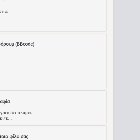
ρτια
φόρουμ (BBcode)
ραφία
τογραφία ακόμα.
ίτε...
ποιο φίλο σας