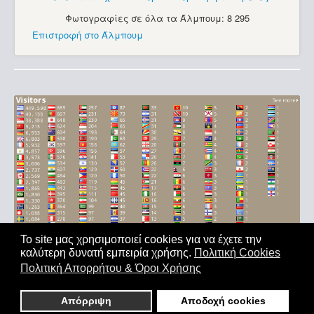
Φωτογραφίες σε όλα τα Άλμπουμ: 8 295
Επιστροφή στο Άλμπουμ
Το site μας χρησιμοποιεί cookies για να έχετε την
καλύτερη δυνατή εμπειρία χρήσης.
Πολιτική Cookies
Αρχική
|
'Οροι Χρήσης
|
Επικοινωνία
Πολιτική Απορρήτου & Όροι Χρήσης
Copyright © 2011-2026. All Rights Reserved - Με επιφύλαξη
παντός δικαιώματος
Απόρριψη
Αποδοχή cookies