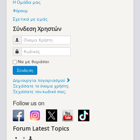
Η Ομάδα μας
Βοήθεια
Φόρουμ
Βρίσκεστε εδώ:
Σχετικά με εμάς
Retrocomputers.gr
Σύνδεση Χρηστών
Όνομα Χρήστη
Κωδικός
Να με θυμάσαι
Σύνδεση
Δημιουργία λογαριασμού
Ξεχάσατε το όνομα χρήστη;
Ξεχάσατε τον κωδικό σας;
Follow us on
Forum Latest Topics