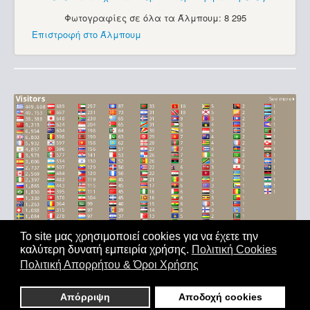
Φωτογραφίες σε όλα τα Άλμπουμ: 8 295
Επιστροφή στο Άλμπουμ
Το site μας χρησιμοποιεί cookies για να έχετε την
καλύτερη δυνατή εμπειρία χρήσης.
Πολιτική Cookies
Αρχική
|
'Οροι Χρήσης
|
Επικοινωνία
Πολιτική Απορρήτου & Όροι Χρήσης
Copyright © 2011-2026. All Rights Reserved - Με επιφύλαξη
παντός δικαιώματος
Απόρριψη
Αποδοχή cookies