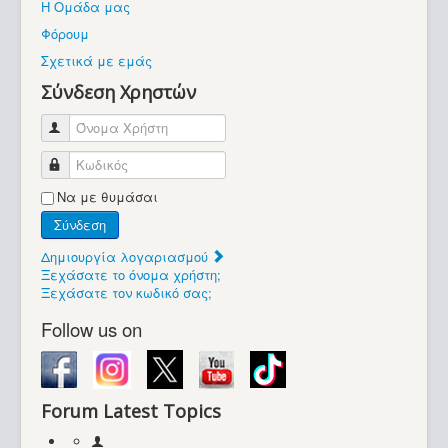
Η Ομάδα μας
Βοήθεια
Φόρουμ
Βρίσκεστε εδώ:
Σχετικά με εμάς
Retrocomputers.gr
Σύνδεση Χρηστών
Όνομα Χρήστη
Κωδικός
Να με θυμάσαι
Σύνδεση
Δημιουργία λογαριασμού
Ξεχάσατε το όνομα χρήστη;
Ξεχάσατε τον κωδικό σας;
Follow us on
Forum Latest Topics