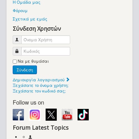
Η Ομάδα μας
Βοήθεια
Φόρουμ
Βρίσκεστε εδώ:
Σχετικά με εμάς
Retrocomputers.gr
Σύνδεση Χρηστών
Όνομα Χρήστη
Κωδικός
Να με θυμάσαι
Σύνδεση
Δημιουργία λογαριασμού
Ξεχάσατε το όνομα χρήστη;
Ξεχάσατε τον κωδικό σας;
Follow us on
Forum Latest Topics