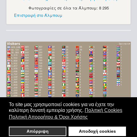
Φωτογραφίες σε όλα τα Άλμπουμ: 8 295
Επιστροφή στο Άλμπουμ
Το site μας χρησιμοποιεί cookies για να έχετε την
καλύτερη δυνατή εμπειρία χρήσης.
Πολιτική Cookies
Αρχική
|
'Οροι Χρήσης
|
Επικοινωνία
Πολιτική Απορρήτου & Όροι Χρήσης
Copyright © 2011-2026. All Rights Reserved - Με επιφύλαξη
παντός δικαιώματος
Απόρριψη
Αποδοχή cookies